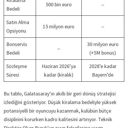
Kiralama
500 bin euro
–
Bedeli
Satın Alma
15 milyon euro
–
Opsiyonu
Bonservis
30 milyon euro
–
Bedeli
(+5M bonus)
Sözleşme
Haziran 2026’ya
2028’e kadar
Süresi
kadar (kiralık)
Bayern’de
Bu tablo, Galatasaray’ın akıllı bir geri dönüş stratejisi
izlediğini gösteriyor. Düşük kiralama bedeliyle yüksek
potansiyelli bir oyuncuyu kazanmak, kulübün bütçe
disiplinini korurken kadro kalitesini artırıyor. Teknik
Direktör Okan Buruk’un oyun felsefesine uyum