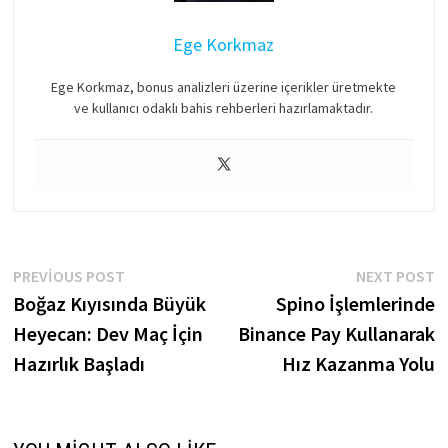
Ege Korkmaz
Ege Korkmaz, bonus analizleri üzerine içerikler üretmekte
ve kullanıcı odaklı bahis rehberleri hazırlamaktadır.
Yazı
Previous
N
PREVIOUS POST
NEXT POST
post:
p
Boğaz Kıyısında Büyük
Spino İşlemlerinde
gezinmesi
Heyecan: Dev Maç İçin
Binance Pay Kullanarak
Hazırlık Başladı
Hız Kazanma Yolu