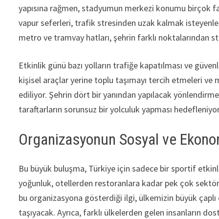
yapısına rağmen, stadyumun merkezi konumu birçok farkl
vapur seferleri, trafik stresinden uzak kalmak isteyenler
metro ve tramvay hatları, şehrin farklı noktalarından st
Etkinlik günü bazı yolların trafiğe kapatılması ve güven
kişisel araçlar yerine toplu taşımayı tercih etmeleri ve
ediliyor. Şehrin dört bir yanından yapılacak yönlendirme
taraftarların sorunsuz bir yolculuk yapması hedefleniyor
Organizasyonun Sosyal ve Ekono
Bu büyük buluşma, Türkiye için sadece bir sportif etkin
yoğunluk, otellerden restoranlara kadar pek çok sektör
bu organizasyona gösterdiği ilgi, ülkemizin büyük çaplı
taşıyacak. Ayrıca, farklı ülkelerden gelen insanların dost