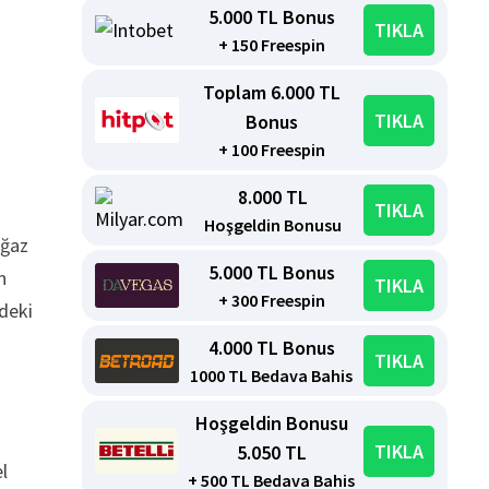
5.000 TL Bonus
TIKLA
+ 150 Freespin
Toplam 6.000 TL
TIKLA
Bonus
+ 100 Freespin
8.000 TL
TIKLA
Hoşgeldin Bonusu
oğaz
5.000 TL Bonus
n
TIKLA
+ 300 Freespin
zdeki
4.000 TL Bonus
TIKLA
1000 TL Bedava Bahis
Hoşgeldin Bonusu
TIKLA
5.050 TL
l
+ 500 TL Bedava Bahis