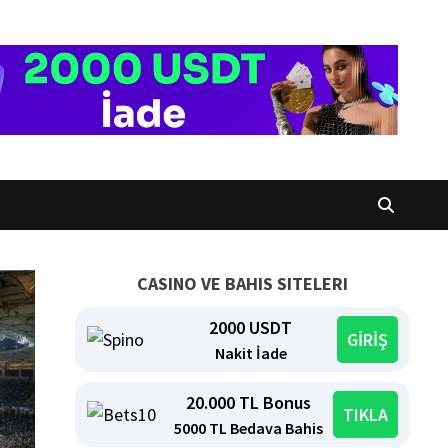
CASINO VE BAHIS SITELERI
2000 USDT
GİRİŞ
Nakit İade
20.000 TL Bonus
TIKLA
5000 TL Bedava Bahis