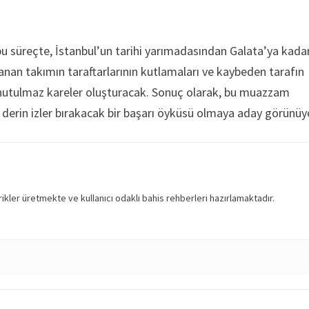
 bu süreçte, İstanbul’un tarihi yarımadasından Galata’ya kada
anan takımın taraftarlarının kutlamaları ve kaybeden tarafın
 unutulmaz kareler oluşturacak. Sonuç olarak, bu muazzam
derin izler bırakacak bir başarı öyküsü olmaya aday görünüy
ikler üretmekte ve kullanıcı odaklı bahis rehberleri hazırlamaktadır.