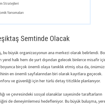
m Stratejileri
mik Yansımaları
eşiktaş Semtinde Olacak
ş, bu büyük organizasyonun ana merkezi olarak belirlendi. B
m yerel halk hem de yurt dışından gelecek binlerce misafir içi
h boyunca birçok önemli olaya tanıklık etmiş olsa da, önümü
inin en önemli sayfalarından biri olarak kayıtlara geçecek.
foru ve güvenliği için her türlü detay titizlikle planlanıyor.
ğı ve çevresindeki sosyal olanaklar sayesinde taraftarların
liğini de deneyimlemesi hedefleniyor. Bu büyük buluşma, yere