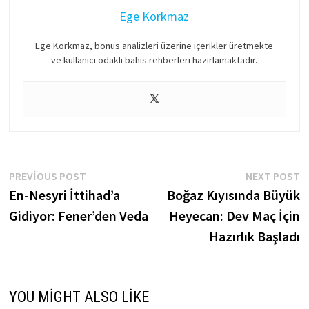
Ege Korkmaz
Ege Korkmaz, bonus analizleri üzerine içerikler üretmekte
ve kullanıcı odaklı bahis rehberleri hazırlamaktadır.
Yazı
Previous
N
PREVIOUS POST
NEXT POST
post:
p
En-Nesyri İttihad’a
Boğaz Kıyısında Büyük
gezinmesi
Gidiyor: Fener’den Veda
Heyecan: Dev Maç İçin
Hazırlık Başladı
YOU MIGHT ALSO LIKE