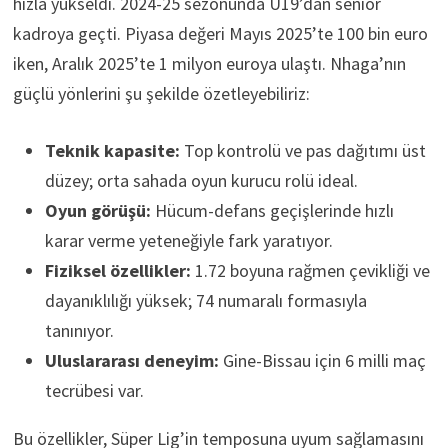
hızla yükseldi. 2024-25 sezonunda U19’dan senior
kadroya geçti. Piyasa değeri Mayıs 2025’te 100 bin euro
iken, Aralık 2025’te 1 milyon euroya ulaştı. Nhaga’nın
güçlü yönlerini şu şekilde özetleyebiliriz:
Teknik kapasite:
Top kontrolü ve pas dağıtımı üst
düzey; orta sahada oyun kurucu rolü ideal.
Oyun görüşü:
Hücum-defans geçişlerinde hızlı
karar verme yeteneğiyle fark yaratıyor.
Fiziksel özellikler:
1.72 boyuna rağmen çevikliği ve
dayanıklılığı yüksek; 74 numaralı formasıyla
tanınıyor.
Uluslararası deneyim:
Gine-Bissau için 6 milli maç
tecrübesi var.
Bu özellikler, Süper Lig’in temposuna uyum sağlamasını