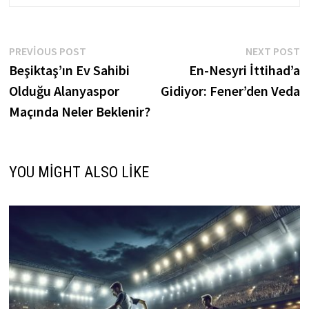
Yazı
Previous
N
PREVIOUS POST
NEXT POST
post:
p
Beşiktaş’ın Ev Sahibi
En-Nesyri İttihad’a
gezinmesi
Olduğu Alanyaspor
Gidiyor: Fener’den Veda
Maçında Neler Beklenir?
YOU MIGHT ALSO LIKE