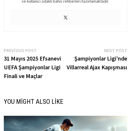
ve kullanıcı odaklı bahis rehberleri hazırlamaktadır.
Yazı
Previous
N
PREVIOUS POST
NEXT POST
post:
p
31 Mayıs 2025 Efsanevi
Şampiyonlar Ligi’nde
gezinmesi
UEFA Şampiyonlar Ligi
Villarreal Ajax Kapışması
Finali ve Maçlar
YOU MIGHT ALSO LIKE