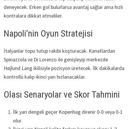
deneyecek. Erken gol bulurlarsa avantaj sağlar ama hızlı
kontralara dikkat etmeliler.
Napoli’nin Oyun Stratejisi
İtalyanlar topu tutup rakibi koşturacak. Kanatlardan
Spinazzola ve Di Lorenzo ile genişleyip merkezde
Højlund Lang ikilisiyle pozisyon üretecek. İlk dakikalarda
kontrollü kalıp ikinci yarı hızlanacaklar.
Olası Senaryolar ve Skor Tahmini
İlk yarı dengeli geçer Kopenhag direnir 0-0 veya 0-1
olur.