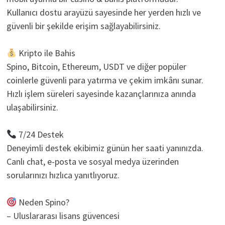
Kullanıcı dostu arayüzü sayesinde her yerden hızlı ve
güvenli bir şekilde erişim sağlayabilirsiniz.
Kripto ile Bahis
Spino, Bitcoin, Ethereum, USDT ve diğer popüler
coinlerle güvenli para yatırma ve çekim imkânı sunar.
Hızlı işlem süreleri sayesinde kazançlarınıza anında
ulaşabilirsiniz.
7/24 Destek
Deneyimli destek ekibimiz günün her saati yanınızda.
Canlı chat, e-posta ve sosyal medya üzerinden
sorularınızı hızlıca yanıtlıyoruz.
Neden Spino?
– Uluslararası lisans güvencesi