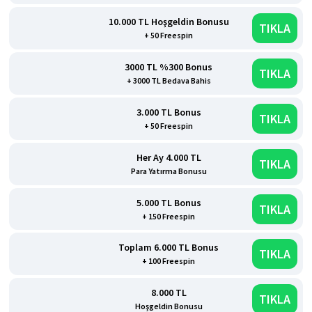
10.000 TL Hoşgeldin Bonusu
TIKLA
+ 50 Freespin
3000 TL %300 Bonus
TIKLA
+ 3000 TL Bedava Bahis
3.000 TL Bonus
TIKLA
+ 50 Freespin
Her Ay 4.000 TL
TIKLA
Para Yatırma Bonusu
5.000 TL Bonus
TIKLA
+ 150 Freespin
Toplam 6.000 TL Bonus
TIKLA
+ 100 Freespin
8.000 TL
TIKLA
Hoşgeldin Bonusu