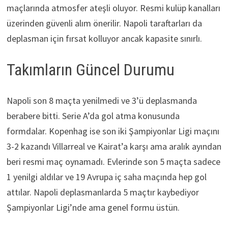
maçlarında atmosfer ateşli oluyor. Resmi kulüp kanalları
üzerinden güvenli alım önerilir. Napoli taraftarları da
deplasman için fırsat kolluyor ancak kapasite sınırlı.
Takımların Güncel Durumu
Napoli son 8 maçta yenilmedi ve 3’ü deplasmanda
berabere bitti. Serie A’da gol atma konusunda
formdalar. Kopenhag ise son iki Şampiyonlar Ligi maçını
3-2 kazandı Villarreal ve Kairat’a karşı ama aralık ayından
beri resmi maç oynamadı. Evlerinde son 5 maçta sadece
1 yenilgi aldılar ve 19 Avrupa iç saha maçında hep gol
attılar. Napoli deplasmanlarda 5 maçtır kaybediyor
Şampiyonlar Ligi’nde ama genel formu üstün.