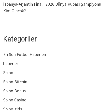
İspanya-Arjantin Finali: 2026 Dünya Kupası Şampiyonu
Kim Olacak?
Kategoriler
En Son Futbol Haberleri
haberler
Spino
Spino Bitcoin
Spino Bonus
Spino Casino
Spino giriş