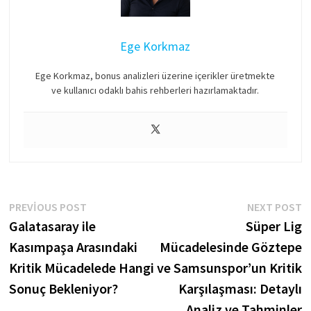
Ege Korkmaz
Ege Korkmaz, bonus analizleri üzerine içerikler üretmekte
ve kullanıcı odaklı bahis rehberleri hazırlamaktadır.
Yazı
Previous
N
PREVIOUS POST
NEXT POST
post:
p
Galatasaray ile
Süper Lig
gezinmesi
Kasımpaşa Arasındaki
Mücadelesinde Göztepe
Kritik Mücadelede Hangi
ve Samsunspor’un Kritik
Sonuç Bekleniyor?
Karşılaşması: Detaylı
Analiz ve Tahminler