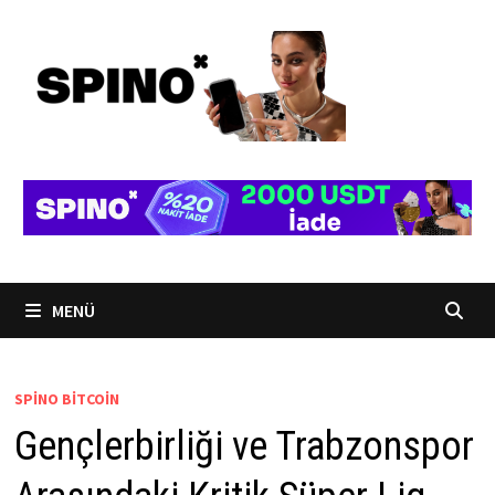
İçeriğe
geç
MENÜ
SPINO BITCOIN
Gençlerbirliği ve Trabzonspor