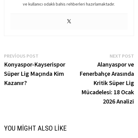
ve kullanıcı odaklı bahis rehberleri hazırlamaktadır.
Yazı
Previous
N
PREVIOUS POST
NEXT POST
post:
p
Konyaspor-Kayserispor
Alanyaspor ve
gezinmesi
Süper Lig Maçında Kim
Fenerbahçe Arasında
Kazanır?
Kritik Süper Lig
Mücadelesi: 18 Ocak
2026 Analizi
YOU MIGHT ALSO LIKE