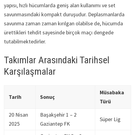
yapısı, hızlı hücumlarda geniş alan kullanımı ve set
savunmasındaki kompakt duruşudur. Deplasmanlarda
savunma zaman zaman kırılgan olabilse de, hücumda
ürettikleri tehdit sayesinde birçok maçı dengede
tutabilmektedirler.
Takımlar Arasındaki Tarihsel
Karşılaşmalar
Müsabaka
Tarih
Sonuç
Türü
20 Nisan
Başakşehir 1 – 2
Süper Lig
2025
Gaziantep FK