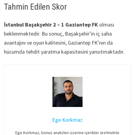
Tahmin Edilen Skor
İstanbul Başakşehir 2 – 1 Gaziantep FK
olması
beklenmektedir. Bu sonuç, Başakşehir’in iç saha
avantajını ve oyun kalitesini, Gaziantep FK’nın da
hücumda tehdit yaratma kapasitesini yansıtmaktadır.
Ege Korkmaz
Ege Korkmaz, bonus analizleri üzerine içerikler üretmekte