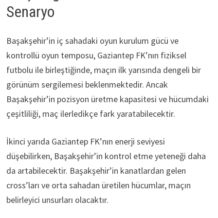
Senaryo
Başakşehir’in iç sahadaki oyun kurulum gücü ve
kontrollü oyun temposu, Gaziantep FK’nın fiziksel
futbolu ile birleştiğinde, maçın ilk yarısında dengeli bir
görünüm sergilemesi beklenmektedir. Ancak
Başakşehir’in pozisyon üretme kapasitesi ve hücumdaki
çeşitliliği, maç ilerledikçe fark yaratabilecektir.
İkinci yarıda Gaziantep FK’nın enerji seviyesi
düşebilirken, Başakşehir’in kontrol etme yeteneği daha
da artabilecektir. Başakşehir’in kanatlardan gelen
cross’ları ve orta sahadan üretilen hücumlar, maçın
belirleyici unsurları olacaktır.