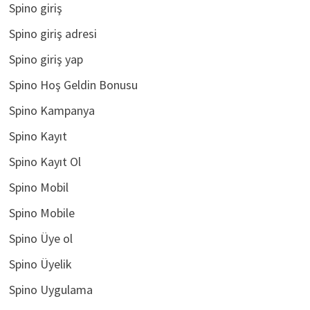
Spino giriş
Spino giriş adresi
Spino giriş yap
Spino Hoş Geldin Bonusu
Spino Kampanya
Spino Kayıt
Spino Kayıt Ol
Spino Mobil
Spino Mobile
Spino Üye ol
Spino Üyelik
Spino Uygulama