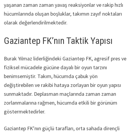
yaşanan zaman zaman yavaş reaksiyonlar ve rakip hızlı
hücumlarında oluşan boşluklar, takımın zayıf noktaları
olarak değerlendirilmektedir.
Gaziantep FK’nın Taktik Yapısı
Burak Yılmaz liderliğindeki Gaziantep FK, agresif pres ve
fiziksel mücadele gücüne dayalı bir oyun tarzını
benimsemiştir. Takım, hücumda çabuk yön
değiştirebilen ve rakibi hataya zorlayan bir oyun yapısı
sunmaktadır. Deplasman maçlarında zaman zaman
zorlanmalarına rağmen, hücumda etkili bir görünüm
göstermektedirler.
Gaziantep FK’nın güçlü tarafları, orta sahada dirençli