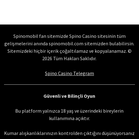
Spinomobil fan sitemizde Spino Casino sitesinin tüm
gelişmelerini anında spinomobil.com sitemizden bulabilirsin.
Sitemizdeki hiçbir içerik çoğaltılamaz ve kopyalanamaz. ©
2026 Tüm Hakları Saklıdır.
Spino Casino Telegram
Güvenli ve Bilinçli Oyun
Bu platform yalnızca 18 yaş ve üzerindeki bireylerin
kullanımına açıktır.
Kumar alışkanlıklarınızın kontrolden çıktığını düşünüyorsanız