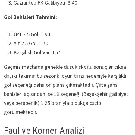
Gaziantep FK Galibiyeti: 3.40
Gol Bahisleri Tahmini:
Üst 2.5 Gol: 1.90
Alt 2.5 Gol: 1.70
Karşılıklı Gol Var: 1.75
Geçmiş maçlarda genelde düşük skorlu sonuçlar çıksa
da, iki takımın bu sezonki oyun tarzı nedeniyle karşılıklı
gol seçeneği daha ön plana çıkmaktadır. Çifte şans
bahisleri açısından ise 1X seçeneği (Başakşehir galibiyeti
veya beraberlik) 1.25 oranıyla oldukça cazip
görülmektedir.
Faul ve Korner Analizi