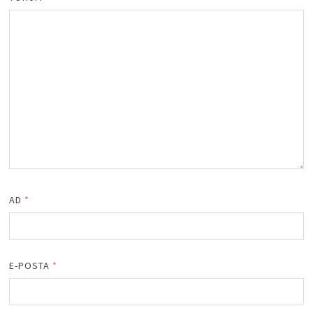
AD
*
E-POSTA
*