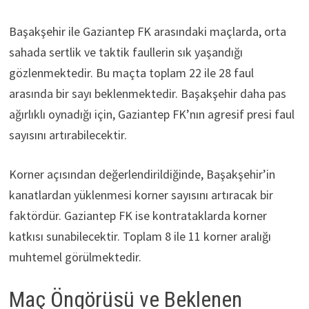
Başakşehir ile Gaziantep FK arasındaki maçlarda, orta
sahada sertlik ve taktik faullerin sık yaşandığı
gözlenmektedir. Bu maçta toplam 22 ile 28 faul
arasında bir sayı beklenmektedir. Başakşehir daha pas
ağırlıklı oynadığı için, Gaziantep FK’nın agresif presi faul
sayısını artırabilecektir.
Korner açısından değerlendirildiğinde, Başakşehir’in
kanatlardan yüklenmesi korner sayısını artıracak bir
faktördür. Gaziantep FK ise kontrataklarda korner
katkısı sunabilecektir. Toplam 8 ile 11 korner aralığı
muhtemel görülmektedir.
Maç Öngörüsü ve Beklenen