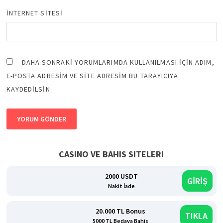
İNTERNET SITESI
DAHA SONRAKI YORUMLARIMDA KULLANILMASI IÇIN ADIM,
E-POSTA ADRESIM VE SITE ADRESIM BU TARAYICIYA
KAYDEDILSIN.
CASINO VE BAHIS SITELERI
2000 USDT
GİRİŞ
Nakit İade
20.000 TL Bonus
TIKLA
5000 TL Bedava Bahis