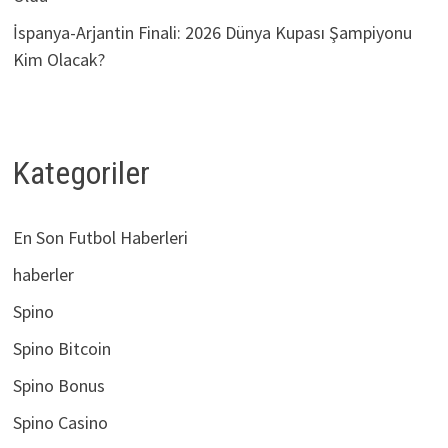
İspanya-Arjantin Finali: 2026 Dünya Kupası Şampiyonu
Kim Olacak?
Kategoriler
En Son Futbol Haberleri
haberler
Spino
Spino Bitcoin
Spino Bonus
Spino Casino