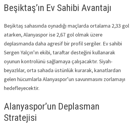
Beşiktaş’ın Ev Sahibi Avantajı
Beşiktaş sahasında oynadığı maçlarda ortalama 2,33 gol
atarken, Alanyaspor ise 2,67 gol olmak üzere
deplasmanda daha agresif bir profil sergiler. Ev sahibi
Sergen Yalçın’ın ekibi, taraftar desteğini kullanarak
oyunun kontrolünü sağlamaya çalışacaktır. Siyah-
beyazlılar, orta sahada üstünlük kurarak, kanatlardan
gelen hücumlarla Alanyaspor’un savunmasını zorlamayı
hedefleyecektir.
Alanyaspor’un Deplasman
Stratejisi