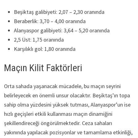
Beşiktaş galibiyeti: 2,07 – 2,30 oranında
Beraberlik: 3,70 – 4,00 oranında
Alanyaspor galibiyeti: 3,64 – 5,20 oranında
2,5 Üst: 1,75 oranında
Karşılıklı gol: 1,80 oranında
Maçın Kilit Faktörleri
Orta sahada yaşanacak mücadele, bu maçın seyrini
belirleyecek en önemli unsur olacaktır. Beşiktaş’ın topa
sahip olma yüzdesini yüksek tutması, Alanyaspor’un ise
hızlı geçişleri etkili kullanması maçın dinamiğini
şekillendireceği öngörülmektedir. Ceza sahaları
yakınında yapılacak pozisyonlar ve tamamlama etkinliği,