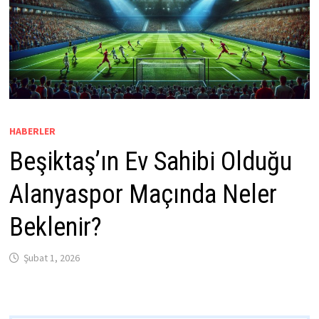
HABERLER
Beşiktaş’ın Ev Sahibi Olduğu
Alanyaspor Maçında Neler
Beklenir?
Şubat 1, 2026