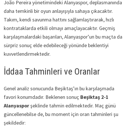
João Pereira yönetimindeki Alanyaspor, deplasmanında
daha temkinli bir oyun anlayışıyla sahaya çıkacaktır.
Takım, kendi savunma hattını sağlamlaştırarak, hızlı
kontrataklarda etkili olmayı amaçlayacaktır. Geçmiş
karşılaşmalardaki başarıları, Alanyaspor’un bu maçta da
sürpriz sonuç elde edebileceği yönünde beklentiyi
kuvvetlendirmektedir.
İddaa Tahminleri ve Oranlar
Genel analiz sonucunda Beşiktaş’ın bu karşılaşmada
favori konumdadır. Beklenen sonuç
Beşiktaş 2-1
Alanyaspor
şeklinde tahmin edilmektedir. Maç günü
güncellenebilse de, bu moment için oran tahminleri şu
şekildedir: