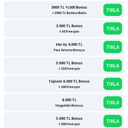
3000 TL %300 Bonus
TIKLA
+ 3000 TL Bedava Bahis
3.000 TL Bonus
TIKLA
+ 50 Freespin
Her Ay 4.000 TL
TIKLA
Para Yatırma Bonusu
5.000 TL Bonus
TIKLA
+ 150 Freespin
Toplam 6.000 TL Bonus
TIKLA
+ 100 Freespin
8.000 TL
TIKLA
Hoşgeldin Bonusu
5.000 TL Bonus
TIKLA
+ 300 Freespin