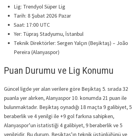
Lig: Trendyol Süper Lig
Tarih: 8 Şubat 2026 Pazar
Saat: 17:00 UTC
Yer: Tüpraş Stadyumu, İstanbul
Teknik Direktörler: Sergen Yalçın (Beşiktaş) – João
Pereira (Alanyaspor)
Puan Durumu ve Lig Konumu
Güncel ligde yer alan verilere göre Beşiktaş 5. sırada 32
puanla yer alırken, Alanyaspor 10. konumda 21 puan ile
bulunmaktadır. Beşiktaş oynadığı 18 maçta 9 galibiyet, 5
beraberlik ve 4 yenilgi ile +9 gol farkına sahipken,
Alanyaspor’un istatistiği 4 galibiyet, 9 beraberlik ve 5
yenilgidir. Bu durum, Beşiktaş’ın teknik üstünlüğünü ve