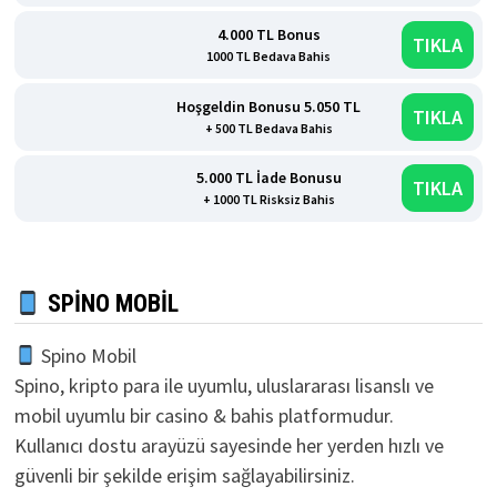
4.000 TL Bonus
TIKLA
1000 TL Bedava Bahis
Hoşgeldin Bonusu 5.050 TL
TIKLA
+ 500 TL Bedava Bahis
5.000 TL İade Bonusu
TIKLA
+ 1000 TL Risksiz Bahis
SPINO MOBIL
Spino Mobil
Spino, kripto para ile uyumlu, uluslararası lisanslı ve
mobil uyumlu bir casino & bahis platformudur.
Kullanıcı dostu arayüzü sayesinde her yerden hızlı ve
güvenli bir şekilde erişim sağlayabilirsiniz.