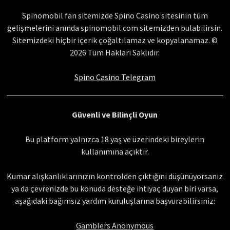
Spinomobil fan sitemizde Spino Casino sitesinin tüm
gelişmelerini anında spinomobil.com sitemizden bulabilirsin.
Sitemizdeki hiçbir içerik çoğaltılamaz ve kopyalanamaz. ©
2026 Tüm Hakları Saklıdır.
Spino Casino Telegram
Güvenli ve Bilinçli Oyun
Bu platform yalnızca 18 yaş ve üzerindeki bireylerin
kullanımına açıktır.
Kumar alışkanlıklarınızın kontrolden çıktığını düşünüyorsanız
ya da çevrenizde bu konuda desteğe ihtiyaç duyan biri varsa,
aşağıdaki bağımsız yardım kuruluşlarına başvurabilirsiniz:
Gamblers Anonymous