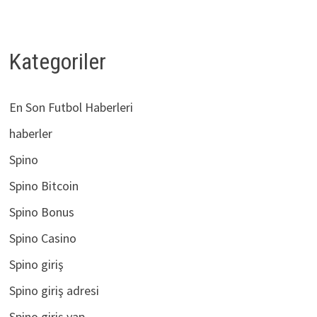
Kategoriler
En Son Futbol Haberleri
haberler
Spino
Spino Bitcoin
Spino Bonus
Spino Casino
Spino giriş
Spino giriş adresi
Spino giriş yap