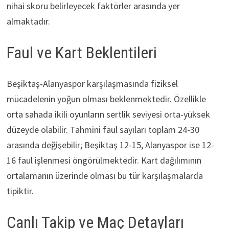
nihai skoru belirleyecek faktörler arasında yer
almaktadır.
Faul ve Kart Beklentileri
Beşiktaş-Alanyaspor karşılaşmasında fiziksel
mücadelenin yoğun olması beklenmektedir. Özellikle
orta sahada ikili oyunların sertlik seviyesi orta-yüksek
düzeyde olabilir. Tahmini faul sayıları toplam 24-30
arasında değişebilir; Beşiktaş 12-15, Alanyaspor ise 12-
16 faul işlenmesi öngörülmektedir. Kart dağılımının
ortalamanın üzerinde olması bu tür karşılaşmalarda
tipiktir.
Canlı Takip ve Maç Detayları