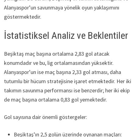
Alanyaspor’un savunmaya yönelik oyun yaklaşımını
göstermektedir.
İstatistiksel Analiz ve Beklentiler
Beşiktaş maç başına ortalama 2,83 gol atacak
konumdadır ve bu, lig ortalamasından yüksektir.
Alanyaspor’un ise maç başına 2,33 gol atması, daha
tutumlu bir hücum stratejisine işaret etmektedir. Her iki
takımın savunma performansı ise benzerdir; her iki ekip
de maç başına ortalama 0,83 gol yemektedir.
Gol sayısına dair önemli göstergeler:
Beşiktaş’ın 2,5 golün üzerinde oynanan maçları: