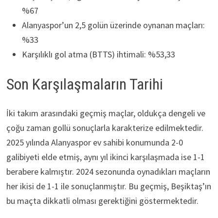
%67
Alanyaspor’un 2,5 golün üzerinde oynanan maçları:
%33
Karşılıklı gol atma (BTTS) ihtimali: %53,33
Son Karşılaşmaların Tarihi
İki takım arasındaki geçmiş maçlar, oldukça dengeli ve
çoğu zaman gollü sonuçlarla karakterize edilmektedir.
2025 yılında Alanyaspor ev sahibi konumunda 2-0
galibiyeti elde etmiş, aynı yıl ikinci karşılaşmada ise 1-1
berabere kalmıştır. 2024 sezonunda oynadıkları maçların
her ikisi de 1-1 ile sonuçlanmıştır. Bu geçmiş, Beşiktaş’ın
bu maçta dikkatli olması gerektiğini göstermektedir.