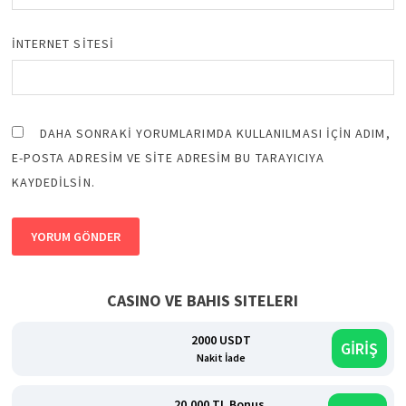
İNTERNET SITESI
DAHA SONRAKI YORUMLARIMDA KULLANILMASI IÇIN ADIM,
E-POSTA ADRESIM VE SITE ADRESIM BU TARAYICIYA
KAYDEDILSIN.
CASINO VE BAHIS SITELERI
2000 USDT
GİRİŞ
Nakit İade
20.000 TL Bonus