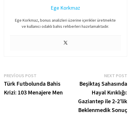
Ege Korkmaz
Ege Korkmaz, bonus analizleri üzerine içerikler üretmekte
ve kullanıcı odaklı bahis rehberleri hazırlamaktadır.
Yazı
Previous
N
PREVIOUS POST
NEXT POST
post:
p
Türk Futbolunda Bahis
Beşiktaş Sahasında
gezinmesi
Krizi: 103 Menajere Men
Hayal Kırıklığı:
Gaziantep ile 2-2’lik
Beklenmedik Sonuç