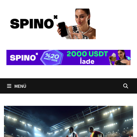
İçeriğe
geç
MENÜ