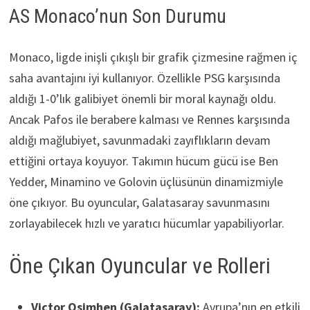
AS Monaco’nun Son Durumu
Monaco, ligde inişli çıkışlı bir grafik çizmesine rağmen iç
saha avantajını iyi kullanıyor. Özellikle PSG karşısında
aldığı 1-0’lık galibiyet önemli bir moral kaynağı oldu.
Ancak Pafos ile berabere kalması ve Rennes karşısında
aldığı mağlubiyet, savunmadaki zayıflıkların devam
ettiğini ortaya koyuyor. Takımın hücum gücü ise Ben
Yedder, Minamino ve Golovin üçlüsünün dinamizmiyle
öne çıkıyor. Bu oyuncular, Galatasaray savunmasını
zorlayabilecek hızlı ve yaratıcı hücumlar yapabiliyorlar.
Öne Çıkan Oyuncular ve Rolleri
Victor Osimhen (Galatasaray):
Avrupa’nın en etkili