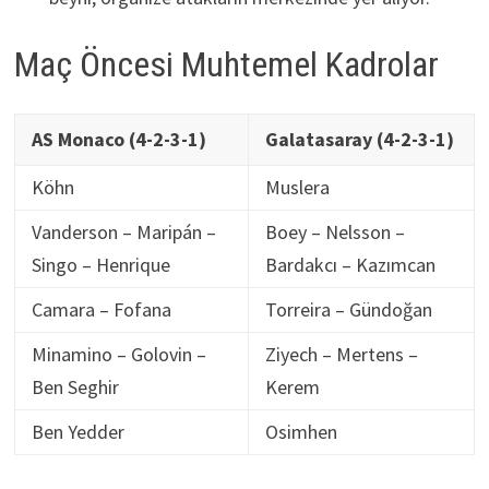
Maç Öncesi Muhtemel Kadrolar
AS Monaco (4-2-3-1)
Galatasaray (4-2-3-1)
Köhn
Muslera
Vanderson – Maripán –
Boey – Nelsson –
Singo – Henrique
Bardakcı – Kazımcan
Camara – Fofana
Torreira – Gündoğan
Minamino – Golovin –
Ziyech – Mertens –
Ben Seghir
Kerem
Ben Yedder
Osimhen