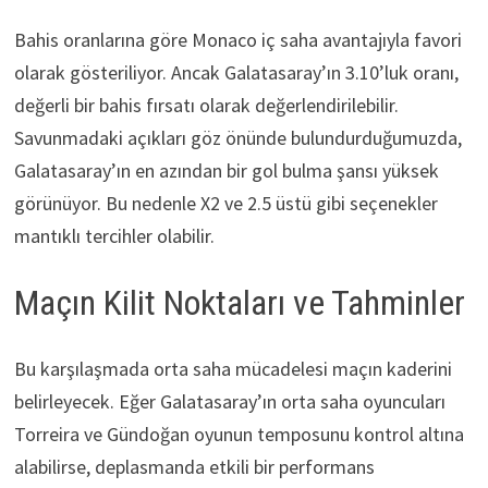
Bahis oranlarına göre Monaco iç saha avantajıyla favori
olarak gösteriliyor. Ancak Galatasaray’ın 3.10’luk oranı,
değerli bir bahis fırsatı olarak değerlendirilebilir.
Savunmadaki açıkları göz önünde bulundurduğumuzda,
Galatasaray’ın en azından bir gol bulma şansı yüksek
görünüyor. Bu nedenle X2 ve 2.5 üstü gibi seçenekler
mantıklı tercihler olabilir.
Maçın Kilit Noktaları ve Tahminler
Bu karşılaşmada orta saha mücadelesi maçın kaderini
belirleyecek. Eğer Galatasaray’ın orta saha oyuncuları
Torreira ve Gündoğan oyunun temposunu kontrol altına
alabilirse, deplasmanda etkili bir performans