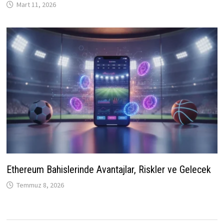
Mart 11, 2026
Ethereum Bahislerinde Avantajlar, Riskler ve Gelecek
Temmuz 8, 2026