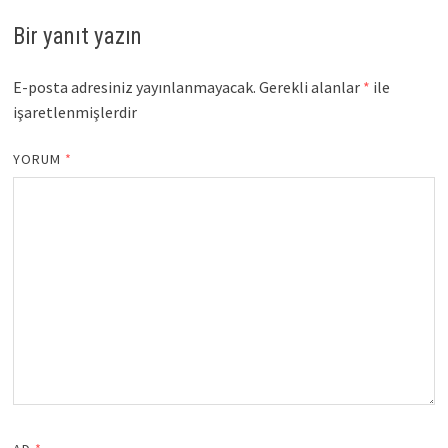
Bir yanıt yazın
E-posta adresiniz yayınlanmayacak.
Gerekli alanlar
*
ile
işaretlenmişlerdir
YORUM
*