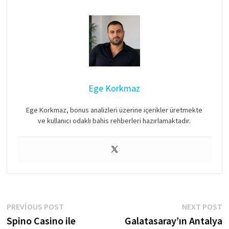
Ege Korkmaz
Ege Korkmaz, bonus analizleri üzerine içerikler üretmekte
ve kullanıcı odaklı bahis rehberleri hazırlamaktadır.
Yazı
Previous
N
PREVIOUS POST
NEXT POST
post:
p
Spino Casino ile
Galatasaray’ın Antalya
gezinmesi