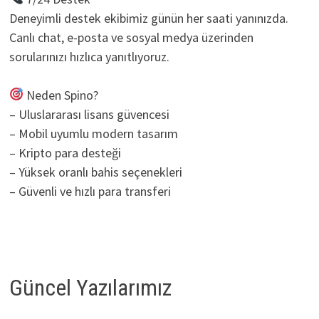
Deneyimli destek ekibimiz günün her saati yanınızda.
Canlı chat, e-posta ve sosyal medya üzerinden
sorularınızı hızlıca yanıtlıyoruz.
Neden Spino?
– Uluslararası lisans güvencesi
– Mobil uyumlu modern tasarım
– Kripto para desteği
– Yüksek oranlı bahis seçenekleri
– Güvenli ve hızlı para transferi
Güncel Yazılarımız