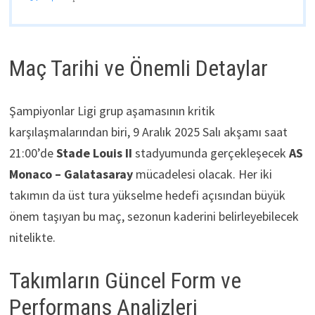
Maç Tarihi ve Önemli Detaylar
Şampiyonlar Ligi grup aşamasının kritik
karşılaşmalarından biri, 9 Aralık 2025 Salı akşamı saat
21:00’de
Stade Louis II
stadyumunda gerçekleşecek
AS
Monaco – Galatasaray
mücadelesi olacak. Her iki
takımın da üst tura yükselme hedefi açısından büyük
önem taşıyan bu maç, sezonun kaderini belirleyebilecek
nitelikte.
Takımların Güncel Form ve
Performans Analizleri