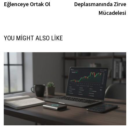
Eğlenceye Ortak Ol
Deplasmanında Zirve
Mücadelesi
YOU MIGHT ALSO LIKE