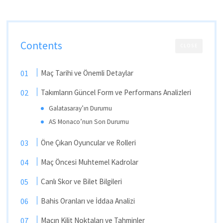
Contents
CLOSE
Maç Tarihi ve Önemli Detaylar
Takımların Güncel Form ve Performans Analizleri
Galatasaray’ın Durumu
AS Monaco’nun Son Durumu
Öne Çıkan Oyuncular ve Rolleri
Maç Öncesi Muhtemel Kadrolar
Canlı Skor ve Bilet Bilgileri
Bahis Oranları ve İddaa Analizi
Maçın Kilit Noktaları ve Tahminler