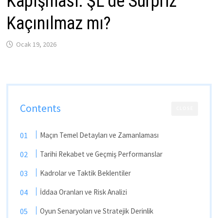
Kapışması: ŞL’de Sürpriz
Kaçınılmaz mı?
Ocak 19, 2026
Contents
CLOSE
Maçın Temel Detayları ve Zamanlaması
Tarihi Rekabet ve Geçmiş Performanslar
Kadrolar ve Taktik Beklentiler
İddaa Oranları ve Risk Analizi
Oyun Senaryoları ve Stratejik Derinlik