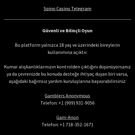
Spino Casino Telegram
Güvenli ve Bilinçli Oyun
Bu platform yalnızca 18 yaş ve üzerindeki bireylerin
kullanımına açıktır.
Kumar alışkanlıklarınızın kontrolden çıktığını düşünüyorsanız
ya da çevrenizde bu konuda desteğe ihtiyaç duyan biri varsa,
aşağıdaki bağımsız yardım kuruluşlarına başvurabilirsiniz:
Gamblers Anonymous
Telefon: +1 (909) 931-9056
Gam-Anon
Telefon: +1 718-352-1671