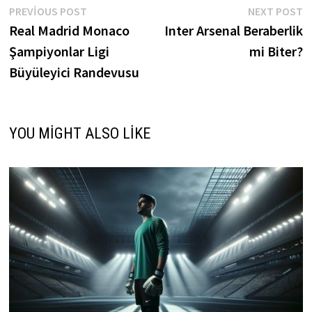
Yazı
Previous
N
PREVIOUS POST
NEXT POST
post:
p
Real Madrid Monaco
Inter Arsenal Beraberlik
gezinmesi
Şampiyonlar Ligi
mi Biter?
Büyüleyici Randevusu
YOU MIGHT ALSO LIKE