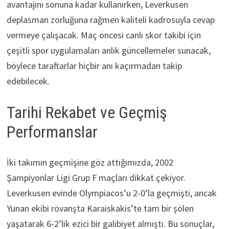
avantajını sonuna kadar kullanırken, Leverkusen
deplasman zorluğuna rağmen kaliteli kadrosuyla cevap
vermeye çalışacak. Maç öncesi canlı skor takibi için
çeşitli spor uygulamaları anlık güncellemeler sunacak,
böylece taraftarlar hiçbir anı kaçırmadan takip
edebilecek.
Tarihi Rekabet ve Geçmiş
Performanslar
İki takımın geçmişine göz attığımızda, 2002
Şampiyonlar Ligi Grup F maçları dikkat çekiyor.
Leverkusen evinde Olympiacos’u 2-0’la geçmişti, ancak
Yunan ekibi rövanşta Karaiskakis’te tam bir şölen
yaşatarak 6-2’lik ezici bir galibiyet almıştı. Bu sonuçlar,