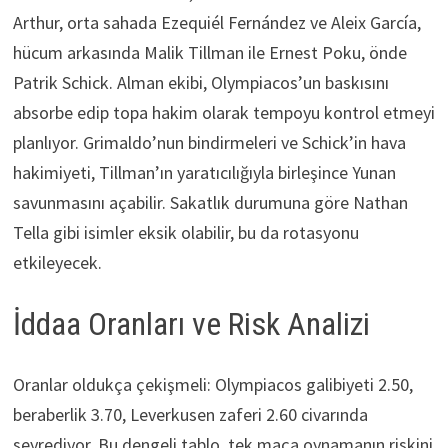
Arthur, orta sahada Ezequiél Fernández ve Aleix García,
hücum arkasında Malik Tillman ile Ernest Poku, önde
Patrik Schick. Alman ekibi, Olympiacos’un baskısını
absorbe edip topa hakim olarak tempoyu kontrol etmeyi
planlıyor. Grimaldo’nun bindirmeleri ve Schick’in hava
hakimiyeti, Tillman’ın yaratıcılığıyla birleşince Yunan
savunmasını açabilir. Sakatlık durumuna göre Nathan
Tella gibi isimler eksik olabilir, bu da rotasyonu
etkileyecek.
İddaa Oranları ve Risk Analizi
Oranlar oldukça çekişmeli: Olympiacos galibiyeti 2.50,
beraberlik 3.70, Leverkusen zaferi 2.60 civarında
seyrediyor. Bu dengeli tablo, tek maça oynamanın riskini