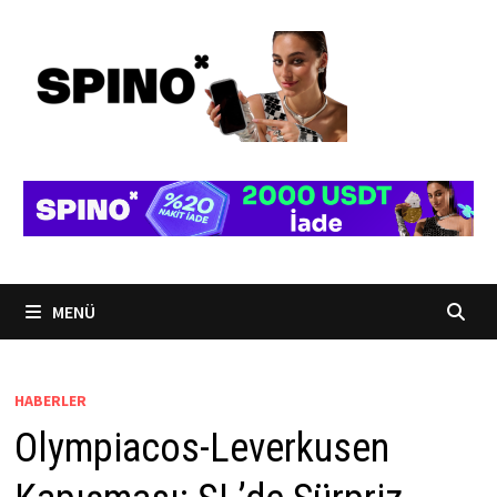
İçeriğe
geç
MENÜ
HABERLER
Olympiacos-Leverkusen