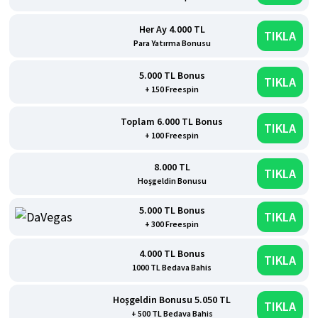
Her Ay 4.000 TL
TIKLA
Para Yatırma Bonusu
5.000 TL Bonus
TIKLA
+ 150 Freespin
Toplam 6.000 TL Bonus
TIKLA
+ 100 Freespin
8.000 TL
TIKLA
Hoşgeldin Bonusu
5.000 TL Bonus
TIKLA
+ 300 Freespin
4.000 TL Bonus
TIKLA
1000 TL Bedava Bahis
Hoşgeldin Bonusu 5.050 TL
TIKLA
+ 500 TL Bedava Bahis