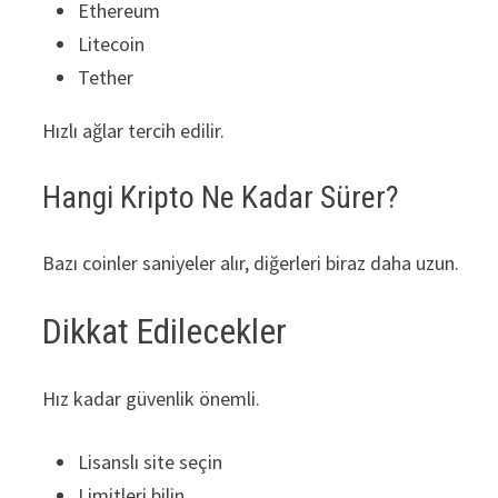
Ethereum
Litecoin
Tether
Hızlı ağlar tercih edilir.
Hangi Kripto Ne Kadar Sürer?
Bazı coinler saniyeler alır, diğerleri biraz daha uzun.
Dikkat Edilecekler
Hız kadar güvenlik önemli.
Lisanslı site seçin
Limitleri bilin