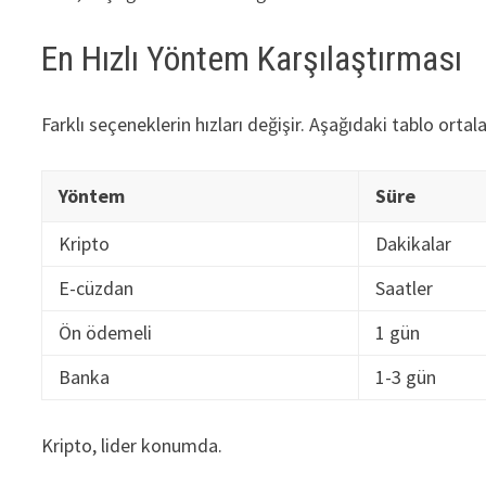
En Hızlı Yöntem Karşılaştırması
Farklı seçeneklerin hızları değişir. Aşağıdaki tablo ortal
Yöntem
Süre
Kripto
Dakikalar
E-cüzdan
Saatler
Ön ödemeli
1 gün
Banka
1-3 gün
Kripto, lider konumda.