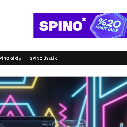
PINO GIRIŞ
SPINO ÜYELIK