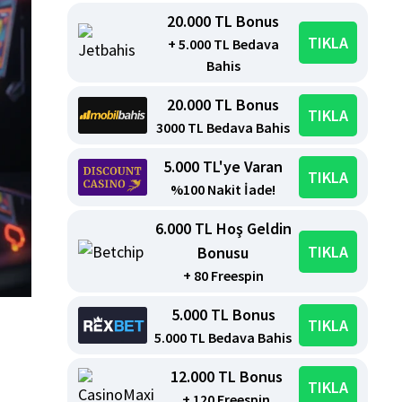
20.000 TL Bonus
TIKLA
+ 5.000 TL Bedava
Bahis
20.000 TL Bonus
TIKLA
3000 TL Bedava Bahis
5.000 TL'ye Varan
TIKLA
%100 Nakit İade!
6.000 TL Hoş Geldin
TIKLA
Bonusu
+ 80 Freespin
5.000 TL Bonus
TIKLA
5.000 TL Bedava Bahis
12.000 TL Bonus
TIKLA
+ 120 Freespin