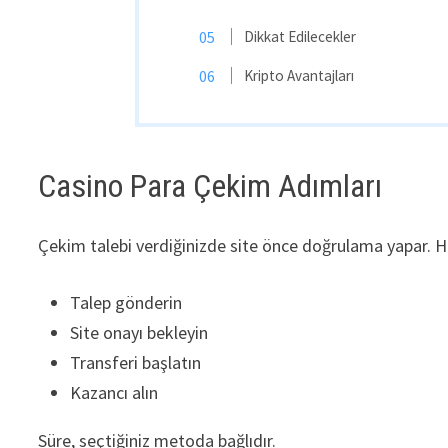
Dikkat Edilecekler
Kripto Avantajları
Casino Para Çekim Adımları
Çekim talebi verdiğinizde site önce doğrulama yapar. Hes
Talep gönderin
Site onayı bekleyin
Transferi başlatın
Kazancı alın
Süre, seçtiğiniz metoda bağlıdır.