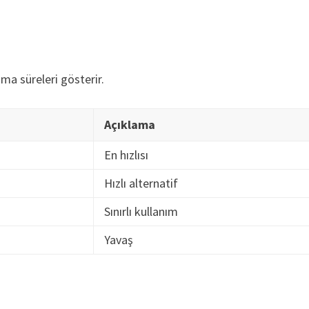
ama süreleri gösterir.
Açıklama
En hızlısı
Hızlı alternatif
Sınırlı kullanım
Yavaş