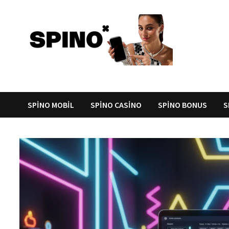
İçeriğe
geç
SPINO MOBIL
SPINO CASINO
SPINO BONUS
S