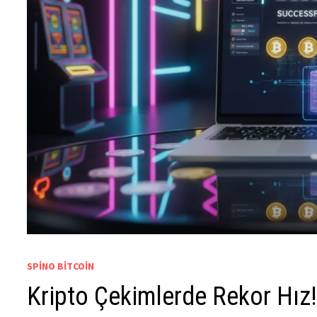
SPINO BITCOIN
Kripto Çekimlerde Rekor Hız