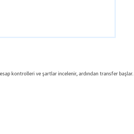
ap kontrolleri ve şartlar incelenir, ardından transfer başlar.