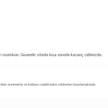
şim mümkün. Güvenilir sitede kısa sürede kazanç cebinizde.
ikler üretmekte ve kullanıcı odaklı bahis rehberleri hazırlamaktadır.