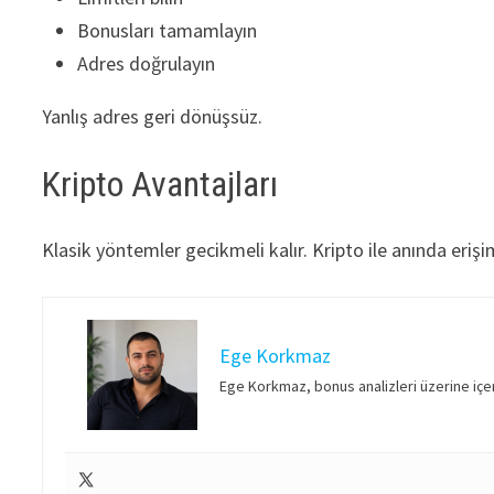
Bonusları tamamlayın
Adres doğrulayın
Yanlış adres geri dönüşsüz.
Kripto Avantajları
Klasik yöntemler gecikmeli kalır. Kripto ile anında eri
Ege Korkmaz
Ege Korkmaz, bonus analizleri üzerine içer