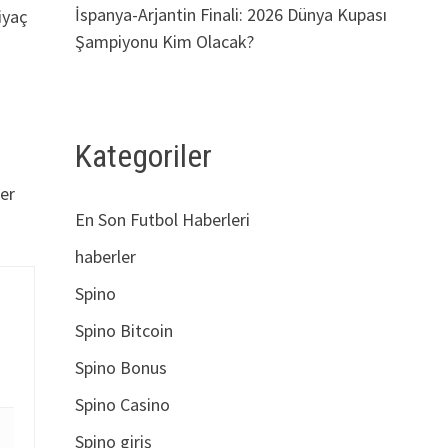
İspanya-Arjantin Finali: 2026 Dünya Kupası
iyaç
Şampiyonu Kim Olacak?
Kategoriler
her
En Son Futbol Haberleri
haberler
Spino
Spino Bitcoin
Spino Bonus
Spino Casino
Spino giriş