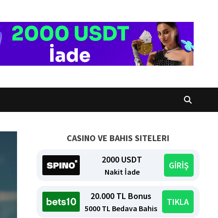
CASINO VE BAHIS SITELERI
2000 USDT
GİRİŞ
Nakit İade
20.000 TL Bonus
TIKLA
5000 TL Bedava Bahis