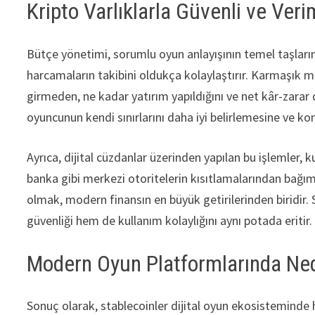
Kripto Varlıklarla Güvenli ve Ver
Bütçe yönetimi, sorumlu oyun anlayışının temel taşlarında
harcamaların takibini oldukça kolaylaştırır. Karmaşık 
girmeden, ne kadar yatırım yapıldığını ve net kâr-zar
oyuncunun kendi sınırlarını daha iyi belirlemesine ve ko
Ayrıca, dijital cüzdanlar üzerinden yapılan bu işlemler, 
banka gibi merkezi otoritelerin kısıtlamalarından bağım
olmak, modern finansın en büyük getirilerinden biridir
güvenliği hem de kullanım kolaylığını aynı potada eritir.
Modern Oyun Platformlarında Ned
Sonuç olarak, stablecoinler dijital oyun ekosisteminde