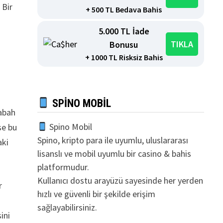
 Bir
+ 500 TL Bedava Bahis
5.000 TL İade
TIKLA
Bonusu
+ 1000 TL Risksiz Bahis
SPINO MOBIL
Sabah
Spino Mobil
se bu
Spino, kripto para ile uyumlu, uluslararası
aki
lisanslı ve mobil uyumlu bir casino & bahis
platformudur.
Kullanıcı dostu arayüzü sayesinde her yerden
r
hızlı ve güvenli bir şekilde erişim
t
sağlayabilirsiniz.
ini