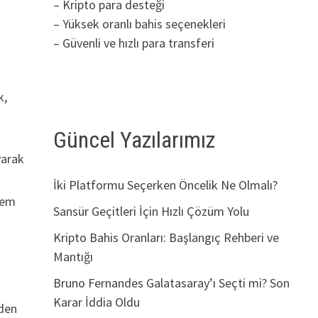
– Kripto para desteği
– Yüksek oranlı bahis seçenekleri
– Güvenli ve hızlı para transferi
k,
Güncel Yazılarımız
yarak
i
İki Platformu Seçerken Öncelik Ne Olmalı?
hem
Sansür Geçitleri İçin Hızlı Çözüm Yolu
Kripto Bahis Oranları: Başlangıç Rehberi ve
Mantığı
Bruno Fernandes Galatasaray’ı Seçti mi? Son
Karar İddia Oldu
rden