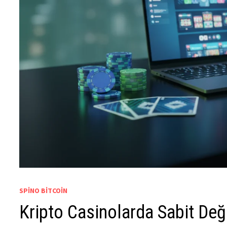
SPINO BITCOIN
Kripto Casinolarda Sabit Değe