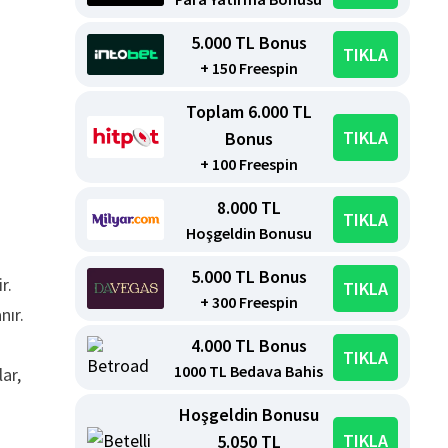
5.000 TL Bonus
TIKLA
+ 150 Freespin
Toplam 6.000 TL
TIKLA
Bonus
+ 100 Freespin
8.000 TL
TIKLA
Hoşgeldin Bonusu
5.000 TL Bonus
r.
TIKLA
+ 300 Freespin
nır.
4.000 TL Bonus
TIKLA
1000 TL Bedava Bahis
lar,
Hoşgeldin Bonusu
TIKLA
5.050 TL