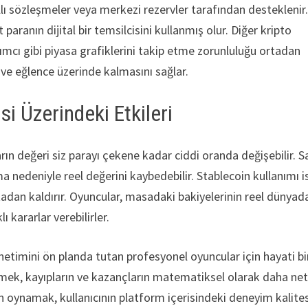
kıllı sözleşmeler veya merkezi rezervler tarafından desteklenir.
paranın dijital bir temsilcisini kullanmış olur. Diğer kripto
ımcı gibi piyasa grafiklerini takip etme zorunluluğu ortadan
ve eğlence üzerinde kalmasını sağlar.
si Üzerindeki Etkileri
rın değeri siz parayı çekene kadar ciddi oranda değişebilir. 
 nedeniyle reel değerini kaybedebilir. Stablecoin kullanımı i
ortadan kaldırır. Oyuncular, masadaki bakiyelerinin reel dünyad
lı kararlar verebilirler.
önetimini ön planda tutan profesyonel oyuncular için hayati bi
etmek, kayıpların ve kazançların matematiksel olarak daha ne
oynamak, kullanıcının platform içerisindeki deneyim kalites