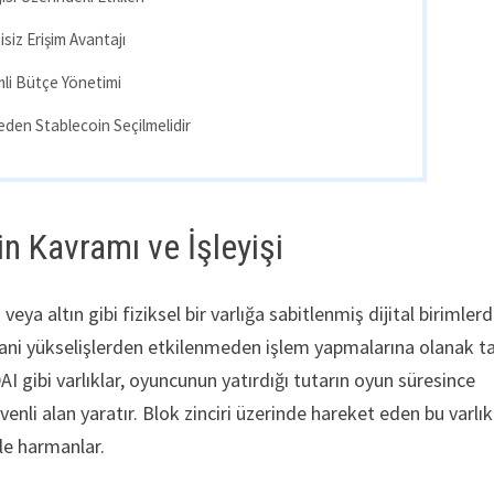
isiz Erişim Avantajı
imli Bütçe Yönetimi
den Stablecoin Seçilmelidir
n Kavramı ve İşleyişi
eya altın gibi fiziksel bir varlığa sabitlenmiş dijital birimlerdi
a ani yükselişlerden etkilenmeden işlem yapmalarına olanak ta
 gibi varlıklar, oyuncunun yatırdığı tutarın oyun süresince
enli alan yaratır. Blok zinciri üzerinde hareket eden bu varlık
yle harmanlar.