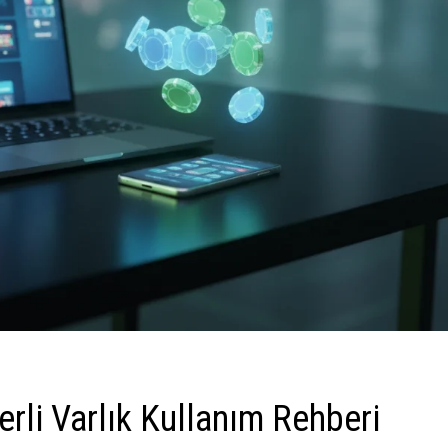
rli Varlık Kullanım Rehberi