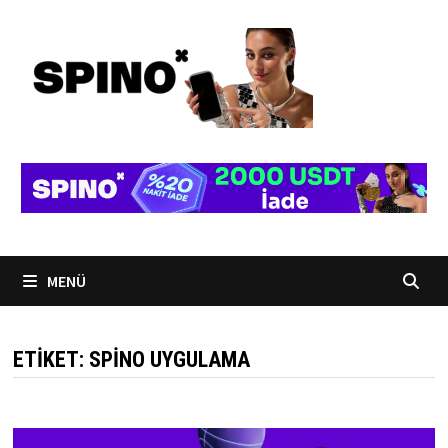
İçeriğe
geç
MENÜ
ETIKET:
SPINO UYGULAMA