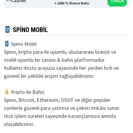
TIKLA
+ 1000 TL Risksiz Bahis
SPINO MOBIL
Spino Mobil
Spino, kripto para ile uyumlu, uluslararası lisanslı ve
mobil uyumlu bir casino & bahis platformudur.
Kullanıcı dostu arayüzü sayesinde her yerden hızlı ve
güvenli bir şekilde erişim sağlayabilirsiniz.
Kripto ile Bahis
Spino, Bitcoin, Ethereum, USDT ve diğer popüler
coinlerle güvenli para yatırma ve çekim imkânı sunar.
Hızlı işlem süreleri sayesinde kazançlarınıza anında
ulaşabilirsiniz.