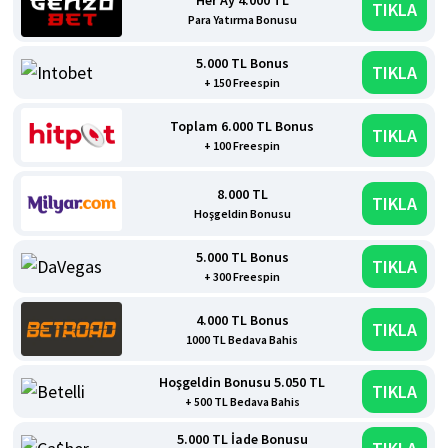
Her Ay 4.000 TL
TIKLA
Para Yatırma Bonusu
5.000 TL Bonus
TIKLA
+ 150 Freespin
Toplam 6.000 TL Bonus
TIKLA
+ 100 Freespin
8.000 TL
TIKLA
Hoşgeldin Bonusu
5.000 TL Bonus
TIKLA
+ 300 Freespin
4.000 TL Bonus
TIKLA
1000 TL Bedava Bahis
Hoşgeldin Bonusu 5.050 TL
TIKLA
+ 500 TL Bedava Bahis
5.000 TL İade Bonusu